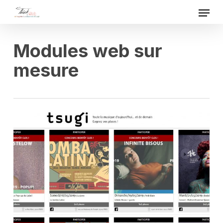
Skip
Menu
to
Close
main
Menu
Modules web sur
content
mesure