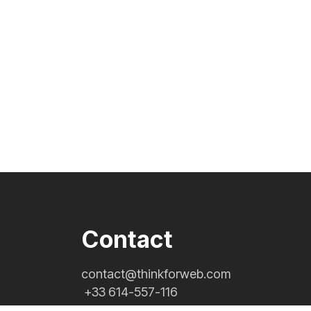
Contact
contact@thinkforweb.com
+33 614-557-116