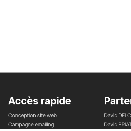
Accès rapide
Parte
Conception site web
David DEL
Campagne emailing
David BRIA