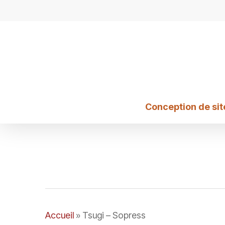
Skip
to
main
content
Conception de sit
Accueil
»
Tsugi – Sopress