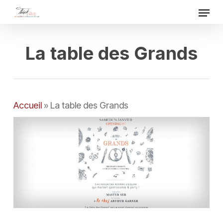
Skip
Menu
to
Close
main
Menu
content
La table des Grands
Accueil
»
La table des Grands