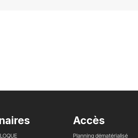
naires
Accès
CLOQUE
Planning dématérialisé